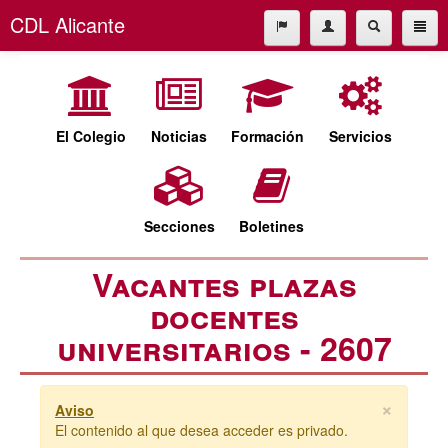
CDL Alicante
El Colegio
965227677
Noticias
cdl@cdlalicante.org
Formación
El Colegio
Noticias
Formación
Servicios
Servicios
Español
Valencià
Secciones
Secciones
Boletines
Boletines
Vacantes plazas
docentes
universitarios - 2607
×
Aviso
El contenido al que desea acceder es privado.