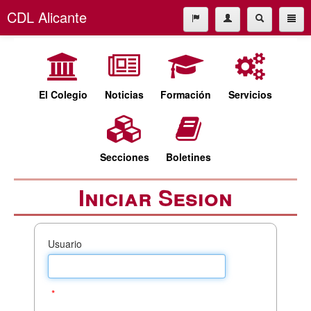
CDL Alicante
El Colegio
965227677
Noticias
cdl@cdlalicante.org
Formación
El Colegio
Noticias
Formación
Servicios
Servicios
Español
Valencià
Secciones
Secciones
Boletines
Boletines
Iniciar Sesion
Usuario
*