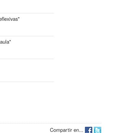
flexivas"
 aula"
Compartir en...