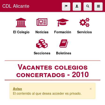
CDL Alicante
El Colegio
965227677
Noticias
cdl@cdlalicante.org
Formación
El Colegio
Noticias
Formación
Servicios
Servicios
Español
Valencià
Secciones
Secciones
Boletines
Boletines
Vacantes colegios
concertados - 2010
×
Aviso
El contenido al que desea acceder es privado.