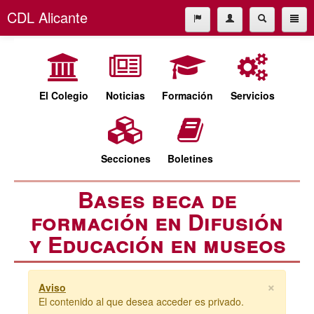
CDL Alicante
El Colegio
965227677
Noticias
cdl@cdlalicante.org
Formación
El Colegio
Noticias
Formación
Servicios
Servicios
Español
Valencià
Secciones
Secciones
Boletines
Boletines
Bases beca de
formación en Difusión
y Educación en museos
×
Aviso
El contenido al que desea acceder es privado.