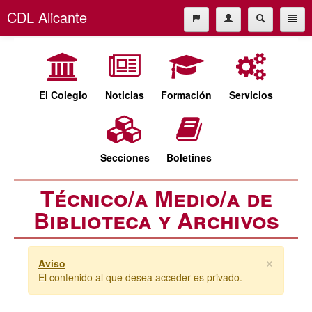
CDL Alicante
El Colegio
965227677
Noticias
cdl@cdlalicante.org
Formación
El Colegio
Noticias
Formación
Servicios
Servicios
Español
Valencià
Secciones
Secciones
Boletines
Boletines
Técnico/a Medio/a de
Biblioteca y Archivos
×
Aviso
El contenido al que desea acceder es privado.