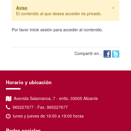
×
Aviso
El contenido al que desea acceder es privado.
Por favor
inicie sesión
para acceder al contenido.
Compartir en...
Horario y ubicación
Avenida Salamanca, 7 - entlo, 03005 Alicante
965227677 - Fax. 965227677
lunes y jueves de 16:00 a 19:00 horas
Redes sociales