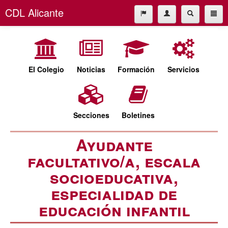
CDL Alicante
El Colegio
965227677
Noticias
cdl@cdlalicante.org
Formación
El Colegio
Noticias
Formación
Servicios
Servicios
Español
Valencià
Secciones
Secciones
Boletines
Boletines
Ayudante
facultativo/a, escala
socioeducativa,
especialidad de
educación infantil