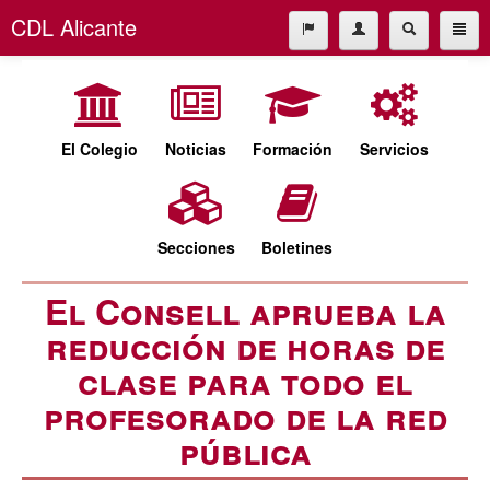
CDL Alicante
El Colegio
965227677
Noticias
cdl@cdlalicante.org
Formación
El Colegio
Noticias
Formación
Servicios
Servicios
Español
Valencià
Secciones
Secciones
Boletines
Boletines
El Consell aprueba la
reducción de horas de
clase para todo el
profesorado de la red
pública