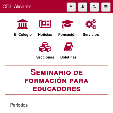
CDL Alicante
El Colegio
965227677
Noticias
cdl@cdlalicante.org
Formación
El Colegio
Noticias
Formación
Servicios
Servicios
Español
Valencià
Secciones
Secciones
Boletines
Boletines
Seminario de
formación para
educadores
Periodos