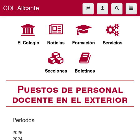
CDL Alicante
El Colegio
965227677
Noticias
cdl@cdlalicante.org
Formación
El Colegio
Noticias
Formación
Servicios
Servicios
Español
Valencià
Secciones
Secciones
Boletines
Boletines
Puestos de personal
docente en el exterior
Periodos
2026
2024