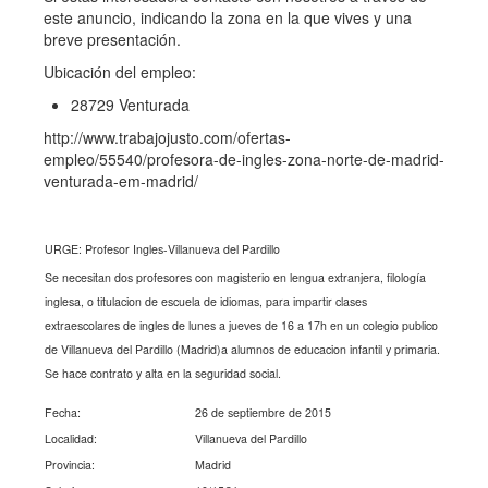
este anuncio, indicando la zona en la que vives y una
breve presentación.
Ubicación del empleo:
28729 Venturada
http://www.trabajojusto.com/ofertas-
empleo/55540/profesora-de-ingles-zona-norte-de-madrid-
venturada-em-madrid/
URGE: Profesor Ingles-Villanueva del Pardillo
Se necesitan dos profesores con magisterio en lengua extranjera, filología
inglesa, o titulacion de escuela de idiomas, para impartir clases
extraescolares de ingles de lunes a jueves de 16 a 17h en un colegio publico
de Villanueva del Pardillo (Madrid)a alumnos de educacion infantil y primaria.
Se hace contrato y alta en la seguridad social.
Fecha:
26 de septiembre de 2015
Localidad:
Villanueva del Pardillo
Provincia:
Madrid