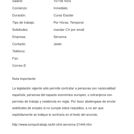
Salario:
10/15€ hora
Comienzo:
Inmediato
Duración:
Curso Escolar
Tipo de trabajo:
Por Horas, Temporal
Solicitudes:
mandar CV por email
Empresa:
Sercoma
Contacto:
Javier
Teléfono:
Fax:
Correo-E:
Nota importante:
La legislación vigente sólo permite contratar a personas con nacionalidad
española, personas del espacio económico europeo, o extranjeros con
permiso de trabajo y residencia en regla. Por favor abstengase de envíar
solicitudes de empleo si no cumple estos requisitos, a no ser que
explícitamente se indique lo contrario en el texto del anuncio.
http://www.computrabajo.es/bt-ofrd-sercoma-21444.htm