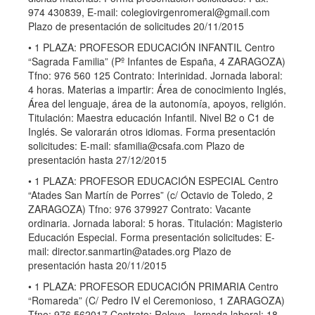
974 430839, E-mail:
colegiovirgenromeral@gmail.com
Plazo de presentación de solicitudes 20/11/2015
• 1 PLAZA: PROFESOR EDUCACIÓN INFANTIL Centro
“Sagrada Familia” (Pº Infantes de España, 4 ZARAGOZA)
Tfno: 976 560 125 Contrato: Interinidad. Jornada laboral:
4 horas. Materias a impartir: Área de conocimiento Inglés,
Área del lenguaje, área de la autonomía, apoyos, religión.
Titulación: Maestra educación Infantil. Nivel B2 o C1 de
Inglés. Se valorarán otros idiomas. Forma presentación
solicitudes: E-mail:
sfamilia@csafa.com
Plazo de
presentación hasta 27/12/2015
• 1 PLAZA: PROFESOR EDUCACIÓN ESPECIAL Centro
“Atades San Martín de Porres” (c/ Octavio de Toledo, 2
ZARAGOZA) Tfno: 976 379927 Contrato: Vacante
ordinaria. Jornada laboral: 5 horas. Titulación: Magisterio
Educación Especial. Forma presentación solicitudes: E-
mail:
director.sanmartin@atades.org
Plazo de
presentación hasta 20/11/2015
• 1 PLAZA: PROFESOR EDUCACIÓN PRIMARIA Centro
“Romareda” (C/ Pedro IV el Ceremonioso, 1 ZARAGOZA)
Tfno: 976 562017 Contrato: Relevo. Jornada laboral: 18