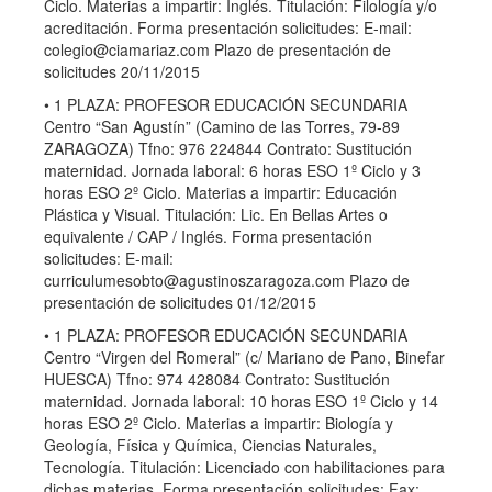
Ciclo. Materias a impartir: Inglés. Titulación: Filología y/o
acreditación. Forma presentación solicitudes: E-mail:
colegio@ciamariaz.com
Plazo de presentación de
solicitudes 20/11/2015
• 1 PLAZA: PROFESOR EDUCACIÓN SECUNDARIA
Centro “San Agustín” (Camino de las Torres, 79-89
ZARAGOZA) Tfno: 976 224844 Contrato: Sustitución
maternidad. Jornada laboral: 6 horas ESO 1º Ciclo y 3
horas ESO 2º Ciclo. Materias a impartir: Educación
Plástica y Visual. Titulación: Lic. En Bellas Artes o
equivalente / CAP / Inglés. Forma presentación
solicitudes: E-mail:
curriculumesobto@agustinoszaragoza.com
Plazo de
presentación de solicitudes 01/12/2015
• 1 PLAZA: PROFESOR EDUCACIÓN SECUNDARIA
Centro “Virgen del Romeral” (c/ Mariano de Pano, Binefar
HUESCA) Tfno: 974 428084 Contrato: Sustitución
maternidad. Jornada laboral: 10 horas ESO 1º Ciclo y 14
horas ESO 2º Ciclo. Materias a impartir: Biología y
Geología, Física y Química, Ciencias Naturales,
Tecnología. Titulación: Licenciado con habilitaciones para
dichas materias. Forma presentación solicitudes: Fax: