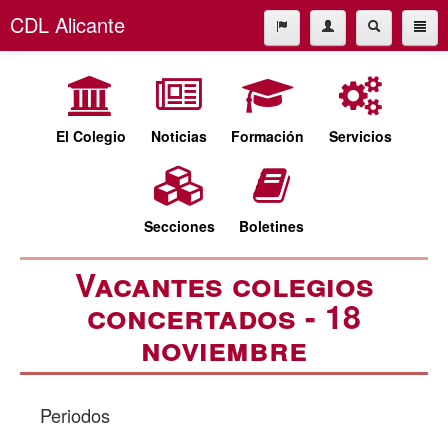
CDL Alicante
El Colegio
965227677
Noticias
cdl@cdlalicante.org
Formación
El Colegio
Noticias
Formación
Servicios
Servicios
Español
Valencià
Secciones
Secciones
Boletines
Boletines
Vacantes colegios
concertados - 18
noviembre
Periodos