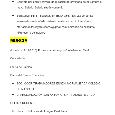
Contrato por obra y servicio de duración determinado de noviembre a
mayo.
Salario: Salario según convenio
Solicitudes: INTERESADOS EN ESTA OFERTA: Las personas
interesadas en la oferta, deberán enviar su currículum vítae a
ofertasmonitoresyprofesores@gmail.com
indicando en el asunto
«Profesor/a de inglés».
MURCIA
(Murcia) (17/11/2015) Profesor/a de Lengua Castellana en Centro
Concertado
Oferta de Empleo:
Datos del Centro Educativo:
SOC. COOP. TRABAJADORES ENSEÑ. NORMALIZADA COLEGIO
REINA SOFIA
C/ PROLONGACIÓN SAN ANTONIO, S/N
TOTANA.
MURCIA
OFERTA DOCENTE
Puesto: Profesor/a de Lengua Castellana