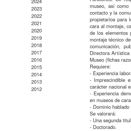
2024
museo, así como d
2023
contacto y la comu
2022
propietarios para l
2021
cara al montaje, ca
2020
de los elementos g
2019
montaje técnico de
2018
comunicación, pub
2017
Directora Artística
2016
Museo (fichas razo
Requiere:
2015
- Experiencia labo
2014
- Imprescindible 
2013
carácter nacional e
2012
- Experiencia demo
en museos de carac
- Dominio hablado y
Se valorará:
- Una segunda titu
- Doctorado.