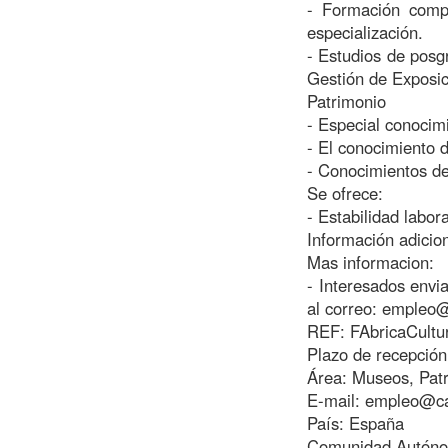
- Formación comp
especialización.
- Estudios de posg
Gestión de Exposic
Patrimonio
- Especial conocim
- El conocimiento 
- Conocimientos de 
Se ofrece:
- Estabilidad labor
Información adicio
Mas informacion:
- Interesados envi
al correo:
empleo@
REF: FAbricaCultur
Plazo de recepción
Área: Museos, Patri
E-mail:
empleo@ca
País: España
Comunidad Autóno