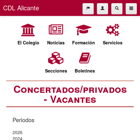
CDL Alicante
El Colegio
965227677
Noticias
cdl@cdlalicante.org
Formación
El Colegio
Noticias
Formación
Servicios
Servicios
Español
Valencià
Secciones
Secciones
Boletines
Boletines
Concertados/privados
- Vacantes
Periodos
2026
2024