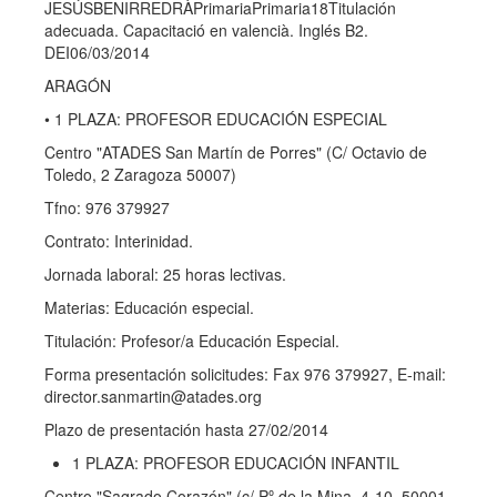
JESÚSBENIRREDRÀPrimariaPrimaria18Titulación
adecuada. Capacitació en valencià. Inglés B2.
DEI06/03/2014
ARAGÓN
• 1 PLAZA: PROFESOR EDUCACIÓN ESPECIAL
Centro "ATADES San Martín de Porres" (C/ Octavio de
Toledo, 2 Zaragoza 50007)
Tfno: 976 379927
Contrato: Interinidad.
Jornada laboral: 25 horas lectivas.
Materias: Educación especial.
Titulación: Profesor/a Educación Especial.
Forma presentación solicitudes: Fax 976 379927, E-mail:
director.sanmartin@atades.org
Plazo de presentación hasta 27/02/2014
1 PLAZA: PROFESOR EDUCACIÓN INFANTIL
Centro "Sagrado Corazón" (c/ Pº de la Mina, 4-10, 50001