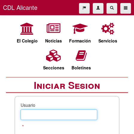
CDL Alicante
El Colegio
965227677
Noticias
cdl@cdlalicante.org
Formación
El Colegio
Noticias
Formación
Servicios
Servicios
Español
Valencià
Secciones
Secciones
Boletines
Boletines
Iniciar Sesion
Usuario
*