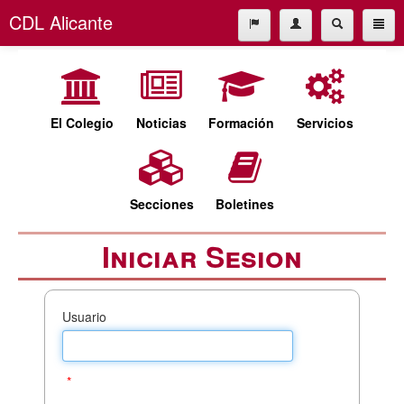
CDL Alicante
El Colegio
965227677
Noticias
cdl@cdlalicante.org
Formación
El Colegio
Noticias
Formación
Servicios
Servicios
Español
Valencià
Secciones
Secciones
Boletines
Boletines
Iniciar Sesion
Usuario
*