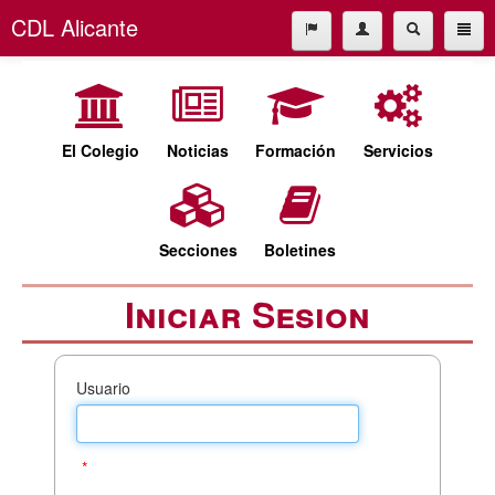
CDL Alicante
El Colegio
965227677
Noticias
cdl@cdlalicante.org
Formación
El Colegio
Noticias
Formación
Servicios
Servicios
Español
Valencià
Secciones
Secciones
Boletines
Boletines
Iniciar Sesion
Usuario
*