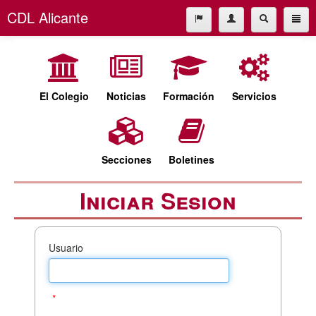
CDL Alicante
El Colegio
965227677
Noticias
cdl@cdlalicante.org
Formación
El Colegio
Noticias
Formación
Servicios
Servicios
Español
Valencià
Secciones
Secciones
Boletines
Boletines
Iniciar Sesion
Usuario
*