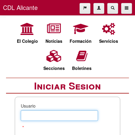
CDL Alicante
El Colegio
965227677
Noticias
cdl@cdlalicante.org
Formación
El Colegio
Noticias
Formación
Servicios
Servicios
Español
Valencià
Secciones
Secciones
Boletines
Boletines
Iniciar Sesion
Usuario
*