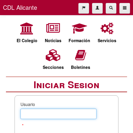
CDL Alicante
El Colegio
965227677
Noticias
cdl@cdlalicante.org
Formación
El Colegio
Noticias
Formación
Servicios
Servicios
Español
Valencià
Secciones
Secciones
Boletines
Boletines
Iniciar Sesion
Usuario
*