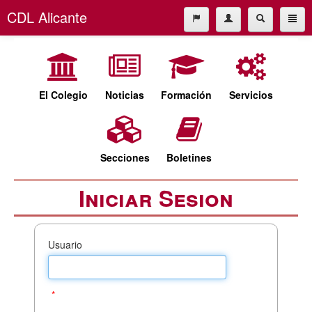
CDL Alicante
El Colegio
965227677
Noticias
cdl@cdlalicante.org
Formación
El Colegio
Noticias
Formación
Servicios
Servicios
Español
Valencià
Secciones
Secciones
Boletines
Boletines
Iniciar Sesion
Usuario
*