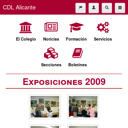
CDL Alicante
El Colegio
965227677
Noticias
cdl@cdlalicante.org
Formación
El Colegio
Noticias
Formación
Servicios
Servicios
Español
Valencià
Secciones
Secciones
Boletines
Boletines
Exposiciones 2009