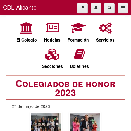
CDL Alicante
El Colegio
965227677
Noticias
cdl@cdlalicante.org
Formación
El Colegio
Noticias
Formación
Servicios
Servicios
Español
Valencià
Secciones
Secciones
Boletines
Boletines
Colegiados de honor
2023
27 de mayo de 2023