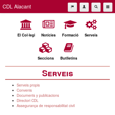
CDL Alacant
L'empresa
965227677
L'empresa
cdl@cdlalicante.org
El Col·legi
Notícies
Formació
Serveis
Español
Valencià
Seccions
Butlletins
Serveis
Serveis propis
Convenis
Documents y publicacions
Directori CDL
Assegurança de responsabilitat civil