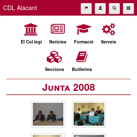
CDL Alacant
L'empresa
965227677
L'empresa
cdl@cdlalicante.org
El Col·legi
Notícies
Formació
Serveis
Español
Valencià
Seccions
Butlletins
Junta 2008