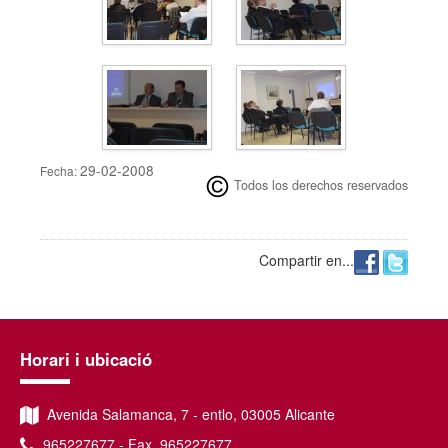
29-02-2008
Fecha:
Todos los derechos reservados
Compartir en...
Horari i ubicació
Avenida Salamanca, 7 - entlo, 03005 Alicante
965227677 - Fax. 965227677