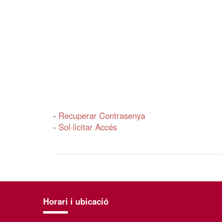
-
Recuperar Contrasenya
-
Sol·licitar Accés
Horari i ubicació