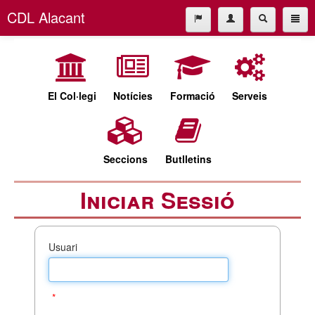
CDL Alacant
L'empresa
965227677
L'empresa
cdl@cdlalicante.org
El Col·legi
Notícies
Formació
Serveis
Español
Valencià
Seccions
Butlletins
Iniciar Sessió
Usuari
*