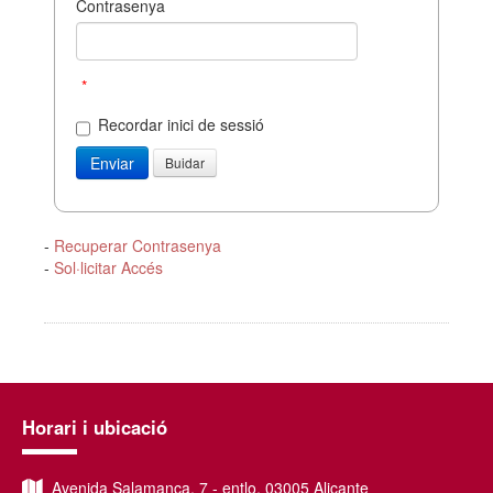
Contrasenya
*
Recordar inici de sessió
-
Recuperar Contrasenya
-
Sol·licitar Accés
Horari i ubicació
Avenida Salamanca, 7 - entlo, 03005 Alicante