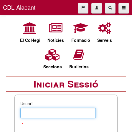
CDL Alacant
L'empresa
965227677
L'empresa
cdl@cdlalicante.org
El Col·legi
Notícies
Formació
Serveis
Español
Valencià
Seccions
Butlletins
Iniciar Sessió
Usuari
*