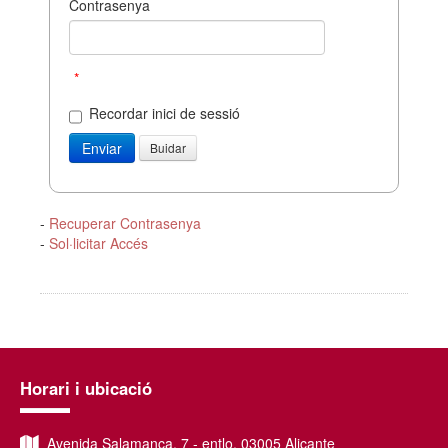
Contrasenya
*
Recordar inici de sessió
-
Recuperar Contrasenya
-
Sol·licitar Accés
Horari i ubicació
Avenida Salamanca, 7 - entlo, 03005 Alicante