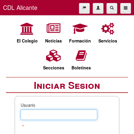
CDL Alicante
El Colegio
965227677
Noticias
cdl@cdlalicante.org
Formación
El Colegio
Noticias
Formación
Servicios
Servicios
Español
Valencià
Secciones
Secciones
Boletines
Boletines
Iniciar Sesion
Usuario
*