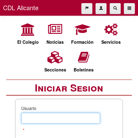
CDL Alicante
El Colegio
965227677
Noticias
cdl@cdlalicante.org
Formación
El Colegio
Noticias
Formación
Servicios
Servicios
Español
Valencià
Secciones
Secciones
Boletines
Boletines
Iniciar Sesion
Usuario
*